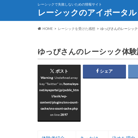
レーシックで失敗しないための情報サイト
レーシックのアイポータル
HOME
レーシックを受けた感想
ゆっぴさんのレーシック
ゆっぴさんのレーシック体験
ポスト
シェア
Warning
: Undefined array
key "Twitter" in
/home/eye-
net/eyeportal.jp/public_htm
l/lasik/wp-
content/plugins/sns-count-
cache/sns-count-cache.php
on line
2897
体験者紹介
きっかけ
決めた理由