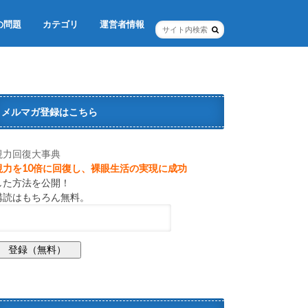
の問題
カテゴリ
運営者情報
レーシック 視力矯正手術
クリニック訪問レポ
レーシックを受けた感想
教えてレーシック
眼のコラム
レーシックの用語集
レーシックの動画集
メルマガ登録はこちら
視力回復大事典
視力を10倍に回復し、裸眼生活の実現に成功
した方法を公開！
購読はもちろん無料。